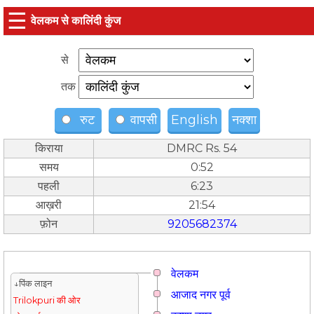
☰
वेलकम से कालिंदी कुंज
से
तक
रुट
वापसी
English
नक्शा
किराया
DMRC Rs. 54
समय
0:52
पहली
6:23
आख़री
21:54
फ़ोन
9205682374
वेलकम
↓पिंक लाइन
आजाद नगर पूर्व
Trilokpuri की ओर