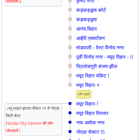
कृष्णा नगर
प्लेटफार्म 4
कड़कड़डूमा कोर्ट
कड़कड़डूमा
आनंद विहार
आईपी एक्सटेंशन
मांडवाली - वेस्ट विनोद नगर
पूर्वी विनोद नगर - मयूर विहार - II
त्रिलोकपुरी संजय झील
मयूर विहार पॉकेट 1
मयूर विहार-१
ट्रैन बदलें
मयूर विहार-1
↓ब्लू लाइन-द्वारका सैक्टर २१ से नोएडा
मयूर विहार विस्तार
सिटी सेंटर
नया अशोक नगर
Noida City Center की ओर
प्लेटफार्म 1
नोएडा सेक्टर 15