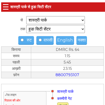
☰
शास्त्री पार्क से हुडा सिटी सेंटर
से
तक
रुट
वापसी
English
नक्शा
किराया
DMRC Rs. 64
समय
1:15
पहली
5:45
आख़री
23:15
फ़ोन
8800793107
शास्त्री पार्क
↓रेड लाइन
कश्मीरी गेट
रिठाला की ओर