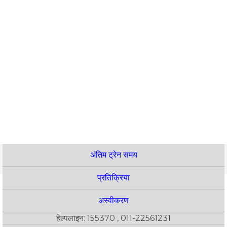
अंतिम ट्रेन समय
प्रतिक्रिया
अस्वीकरण
हेल्पलाइन: 155370 , 011-22561231