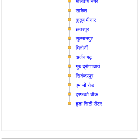
मालवीय नगर
साकेत
क़ुतुब मीनार
छत्तरपुर
सुल्तानपुर
घितोर्नी
अर्जन गढ़
गुरु द्रोणाचार्य
सिकंदरपुर
एम जी रोड
इफ्फको चौक
हुडा सिटी सेंटर