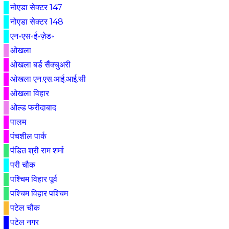
नोएडा सेक्टर 147
नोएडा सेक्टर 148
एन॰एस॰ई॰ज़ेड॰
ओखला
ओखला बर्ड सैंक्चुअरी
ओखला एन.एस.आई.आई.सी
ओखला विहार
ओल्ड फरीदाबाद
पालम
पंचशील पार्क
पंडित श्री राम शर्मा
परी चौक
पश्चिम विहार पूर्व
पश्चिम विहार पश्चिम
पटेल चौक
पटेल नगर