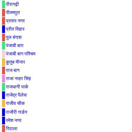
पीरागढ़ी
पीतमपुरा
प्रताप नगर
प्रीत विहार
पुल बंगाश
पंजाबी बाग़
पंजाबी बाग पश्चिम
क़ुतुब मीनार
राज बाग
राजा नाहर सिंह
राजधानी पार्क
राजेंद्र पैलेस
राजीव चौक
राजौरी गार्डन
रमेश नगर
रिठाला