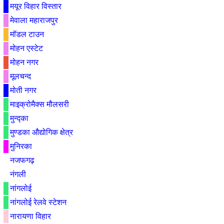
मयूर विहार विस्तार
मेवाला महाराजपुर
मॉडल टाउन
मोहन एस्टेट
मोहन नगर
मूलचन्द
मोती नगर
माइक्रोमैक्स मौलसरी
मुन्द्का
मुण्डका औद्योगिक क्षेत्र
मुनिरका
नजफगढ़
नंगली
नांगलोई
नांगलोई रेलवे स्टेशन
नारायणा विहार