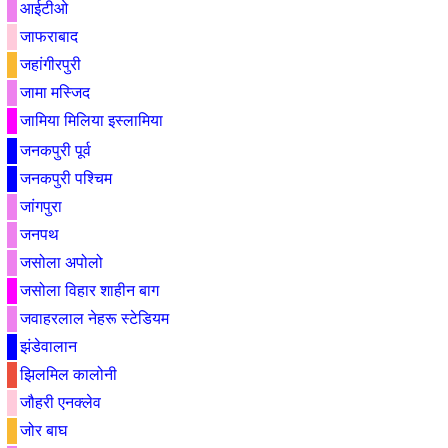
आईटीओ
जाफराबाद
जहांगीरपुरी
जामा मस्जिद
जामिया मिलिया इस्लामिया
जनकपुरी पूर्व
जनकपुरी पश्चिम
जांगपुरा
जनपथ
जसोला अपोलो
जसोला विहार शाहीन बाग
जवाहरलाल नेहरू स्टेडियम
झंडेवालान
झिलमिल कालोनी
जौहरी एनक्लेव
जोर बाघ