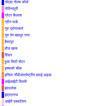
नोएडा गोल्फ कोर्स
गोविन्दपुरी
ग्रेटर कैलाश
ग्रीन पार्क
गुरु द्रोणाचार्य
गुरु तेग बहादुर नगर
हैदरपुर
हौज़ खास
हिंडन
हुडा सिटी सेंटर
इफ्फको चौक
इन्दिरा गाँधीअंतर्राष्ट्रीय हवाई अड्डा
आईआईटी दिल्ली
इंदरलोक
इंद्रप्रस्थ
आईपी एक्सटेंशन