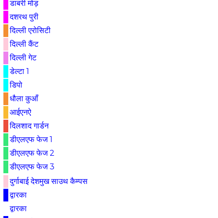
डाबरी मोड़
दशरथ पुरी
दिल्ली एरोसिटी
दिल्ली कैंट
दिल्ली गेट
डेल्टा 1
डिपो
धौला कुआँ
आईएनऐ
दिलशाद गार्डन
डीएलएफ फेज 1
डीएलएफ फेज 2
डीएलएफ फेज 3
दुर्गाबाई देशमुख साउथ कैम्पस
द्वारका
द्वारका