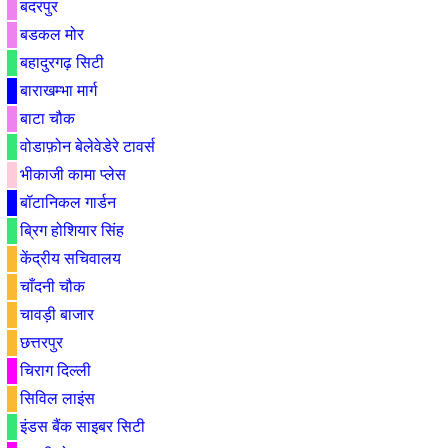
बदरपुर
बडकल मोर
बहादुरगढ़ सिटी
बाराखम्भा मार्ग
बाटा चौक
वोडाफ़ोन बेलेवेडेरे टावर्स
भीकाजी कामा प्लेस
बॉटानिकल गार्डन
ब्रिग होशियार सिंह
केंद्रीय सचिवालय
चाँदनी चौक
चावड़ी बाजार
छत्तरपुर
चिराग दिल्ली
सिविल लाइंस
इंडस बैंक साइबर सिटी