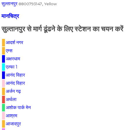
सुल्तानपुर
,
8800793147
Yellow
मानचित्र
सुल्तानपुर से मार्ग ढूंढने के लिए स्टेशन का चयन करें
आदर्श नगर
एम्स
अक्षरधाम
एल्फा 1
आनंद विहार
आनंद विहार
अर्जन गढ़
अर्थला
अशोक पार्क मेन
आश्रम
आजादपुर