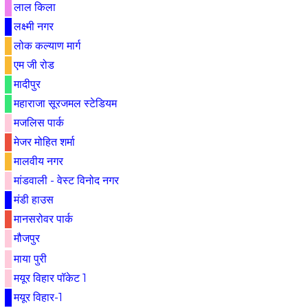
लाल किला
लक्ष्मी नगर
लोक कल्याण मार्ग
एम जी रोड
मादीपुर
महाराजा सूरजमल स्टेडियम
मजलिस पार्क
मे‌‌जर मोहित शर्मा
मालवीय नगर
मांडवाली - वेस्ट विनोद नगर
मंडी हाउस
मानसरोवर पार्क
मौजपुर
माया पुरी
मयूर विहार पॉकेट 1
मयूर विहार-1