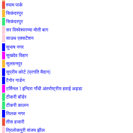
श्याम पार्क
सिकंदरपुर
सिकंदरपुर
सर विश्वेश्वरय्या मोती बाग
साउथ एक्सटेंशन
सुभाष नगर
सुखदेव विहार
सुल्तानपुर
सुप्रीम कोर्ट (प्रगति मैदान)
टैगोर गार्डन
टर्मिनल 1 इन्दिरा गाँधी अंतर्राष्ट्रीय हवाई अड्डा
टीकरी बॉर्डर
टीकरी कालन
तिलक नगर
तीस हजारी
त्रिलोकपुरी संजय झील