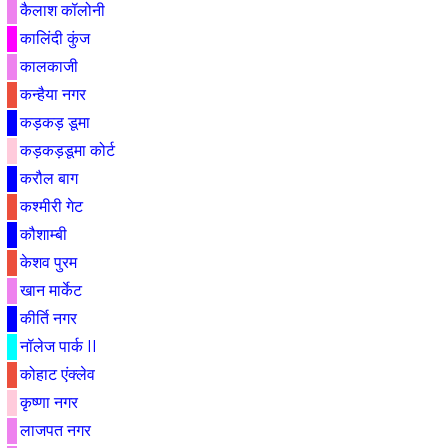
कैलाश कॉलोनी
कालिंदी कुंज
कालकाजी
कन्हैया नगर
कड़कड़ डूमा
कड़कड़डूमा कोर्ट
करौल बाग
कश्मीरी गेट
कौशाम्बी
केशव पुरम
खान मार्केट
कीर्ति नगर
नॉलेज पार्क II
कोहाट एंक्लेव
कृष्णा नगर
लाजपत नगर