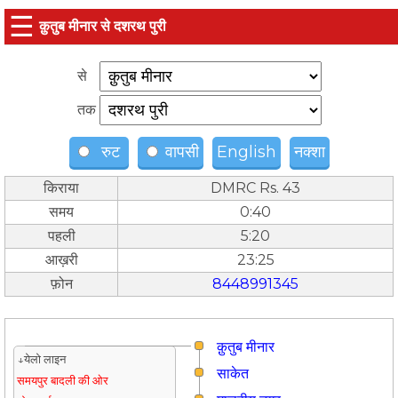
☰
क़ुतुब मीनार से दशरथ पुरी
से
तक
रुट
वापसी
English
नक्शा
किराया
DMRC Rs. 43
समय
0:40
पहली
5:20
आख़री
23:25
फ़ोन
8448991345
क़ुतुब मीनार
↓येलो लाइन
साकेत
समयपुर बादली की ओर