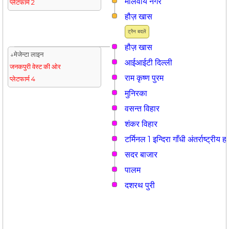
मालवीय नगर
प्लेटफार्म 2
हौज़ खास
ट्रैन बदलें
हौज़ खास
↓मेजेन्टा लाइन
आईआईटी दिल्ली
जनकपुरी वेस्ट की ओर
राम कृष्ण पुरम
प्लेटफार्म 4
मुनिरका
वसन्त विहार
शंकर विहार
टर्मिनल 1 इन्दिरा गाँधी अंतर्राष्ट्रीय
सदर बाजार
पालम
दशरथ पुरी