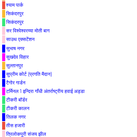
श्याम पार्क
सिकंदरपुर
सिकंदरपुर
सर विश्वेश्वरय्या मोती बाग
साउथ एक्सटेंशन
सुभाष नगर
सुखदेव विहार
सुल्तानपुर
सुप्रीम कोर्ट (प्रगति मैदान)
टैगोर गार्डन
टर्मिनल 1 इन्दिरा गाँधी अंतर्राष्ट्रीय हवाई अड्डा
टीकरी बॉर्डर
टीकरी कालन
तिलक नगर
तीस हजारी
त्रिलोकपुरी संजय झील