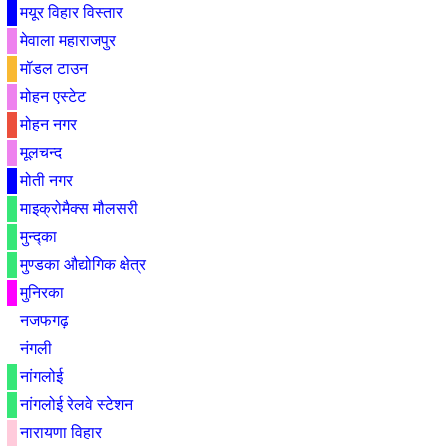
मयूर विहार विस्तार
मेवाला महाराजपुर
मॉडल टाउन
मोहन एस्टेट
मोहन नगर
मूलचन्द
मोती नगर
माइक्रोमैक्स मौलसरी
मुन्द्का
मुण्डका औद्योगिक क्षेत्र
मुनिरका
नजफगढ़
नंगली
नांगलोई
नांगलोई रेलवे स्टेशन
नारायणा विहार