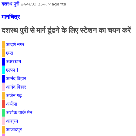
दशरथ पुरी
,
8448991354
Magenta
मानचित्र
दशरथ पुरी से मार्ग ढूंढने के लिए स्टेशन का चयन करें
आदर्श नगर
एम्स
अक्षरधाम
एल्फा 1
आनंद विहार
आनंद विहार
अर्जन गढ़
अर्थला
अशोक पार्क मेन
आश्रम
आजादपुर