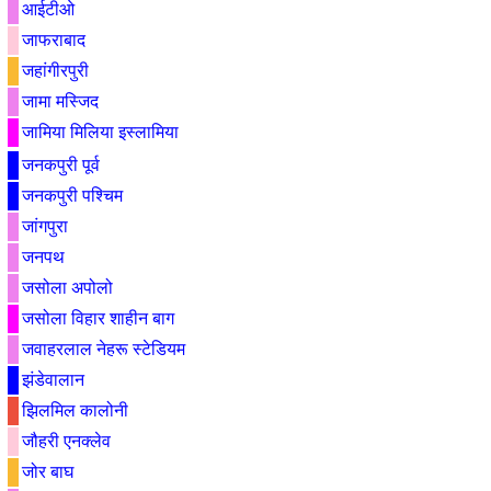
आईटीओ
जाफराबाद
जहांगीरपुरी
जामा मस्जिद
जामिया मिलिया इस्लामिया
जनकपुरी पूर्व
जनकपुरी पश्चिम
जांगपुरा
जनपथ
जसोला अपोलो
जसोला विहार शाहीन बाग
जवाहरलाल नेहरू स्टेडियम
झंडेवालान
झिलमिल कालोनी
जौहरी एनक्लेव
जोर बाघ