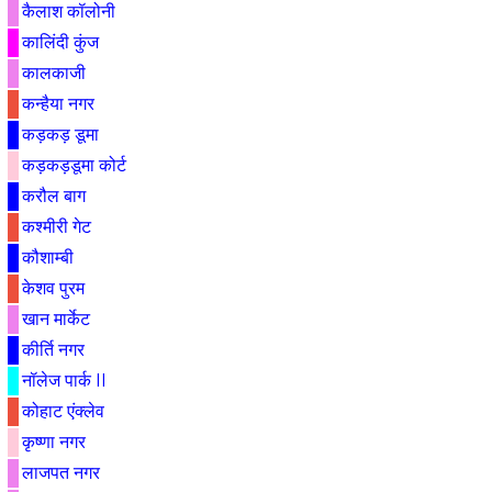
कैलाश कॉलोनी
कालिंदी कुंज
कालकाजी
कन्हैया नगर
कड़कड़ डूमा
कड़कड़डूमा कोर्ट
करौल बाग
कश्मीरी गेट
कौशाम्बी
केशव पुरम
खान मार्केट
कीर्ति नगर
नॉलेज पार्क II
कोहाट एंक्लेव
कृष्णा नगर
लाजपत नगर