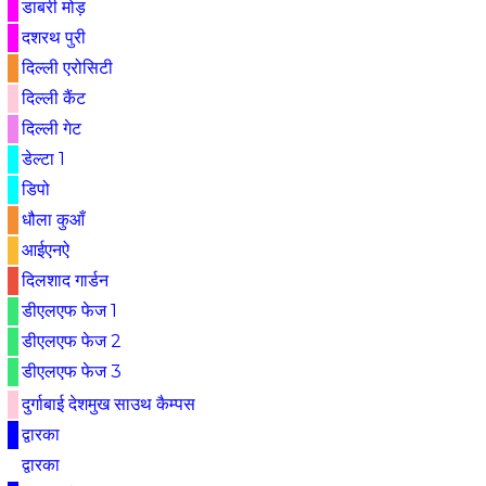
डाबरी मोड़
दशरथ पुरी
दिल्ली एरोसिटी
दिल्ली कैंट
दिल्ली गेट
डेल्टा 1
डिपो
धौला कुआँ
आईएनऐ
दिलशाद गार्डन
डीएलएफ फेज 1
डीएलएफ फेज 2
डीएलएफ फेज 3
दुर्गाबाई देशमुख साउथ कैम्पस
द्वारका
द्वारका