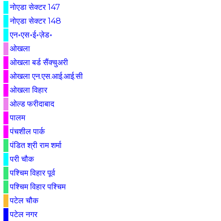
नोएडा सेक्टर 147
नोएडा सेक्टर 148
एन॰एस॰ई॰ज़ेड॰
ओखला
ओखला बर्ड सैंक्चुअरी
ओखला एन.एस.आई.आई.सी
ओखला विहार
ओल्ड फरीदाबाद
पालम
पंचशील पार्क
पंडित श्री राम शर्मा
परी चौक
पश्चिम विहार पूर्व
पश्चिम विहार पश्चिम
पटेल चौक
पटेल नगर