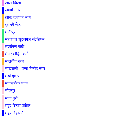
लाल किला
लक्ष्मी नगर
लोक कल्याण मार्ग
एम जी रोड
मादीपुर
महाराजा सूरजमल स्टेडियम
मजलिस पार्क
मे‌‌जर मोहित शर्मा
मालवीय नगर
मांडवाली - वेस्ट विनोद नगर
मंडी हाउस
मानसरोवर पार्क
मौजपुर
माया पुरी
मयूर विहार पॉकेट 1
मयूर विहार-1