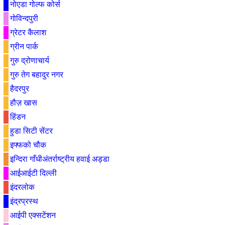
नोएडा गोल्फ कोर्स
गोविन्दपुरी
ग्रेटर कैलाश
ग्रीन पार्क
गुरु द्रोणाचार्य
गुरु तेग बहादुर नगर
हैदरपुर
हौज़ खास
हिंडन
हुडा सिटी सेंटर
इफ्फको चौक
इन्दिरा गाँधीअंतर्राष्ट्रीय हवाई अड्डा
आईआईटी दिल्ली
इंदरलोक
इंद्रप्रस्थ
आईपी एक्सटेंशन