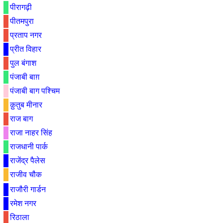
पीरागढ़ी
पीतमपुरा
प्रताप नगर
प्रीत विहार
पुल बंगाश
पंजाबी बाग़
पंजाबी बाग पश्चिम
क़ुतुब मीनार
राज बाग
राजा नाहर सिंह
राजधानी पार्क
राजेंद्र पैलेस
राजीव चौक
राजौरी गार्डन
रमेश नगर
रिठाला