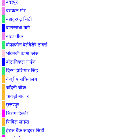
बदरपुर
बडकल मोर
बहादुरगढ़ सिटी
बाराखम्भा मार्ग
बाटा चौक
वोडाफ़ोन बेलेवेडेरे टावर्स
भीकाजी कामा प्लेस
बॉटानिकल गार्डन
ब्रिग होशियार सिंह
केंद्रीय सचिवालय
चाँदनी चौक
चावड़ी बाजार
छत्तरपुर
चिराग दिल्ली
सिविल लाइंस
इंडस बैंक साइबर सिटी