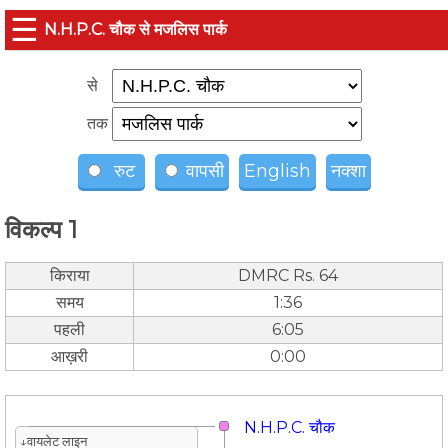
☰
N.H.P.C. चौक से मजलिस पार्क
से
तक
रुट
वापसी
English
नक्शा
विकल्प 1
किराया
DMRC Rs. 64
समय
1:36
पहली
6:05
आख़री
0:00
N.H.P.C. चौक
↓वायलेट लाइन