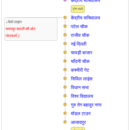
केंद्रीय सचिवालय
ट्रैन बदलें
केंद्रीय सचिवालय
↓येलो लाइन
पटेल चौक
समयपुर बादली की ओर
राजीव चौक
प्लेटफार्म 2
नई दिल्ली
चावड़ी बाजार
चाँदनी चौक
कश्मीरी गेट
सिविल लाइंस
विधान सभा
विश्व विद्यालय
गुरु तेग बहादुर नगर
मॉडल टाउन
आजादपुर