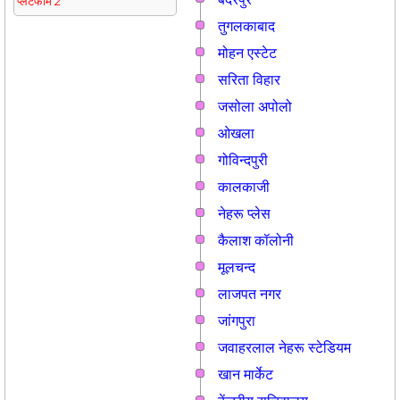
प्लेटफार्म 2
तुगलकाबाद
मोहन एस्टेट
सरिता विहार
जसोला अपोलो
ओखला
गोविन्दपुरी
कालकाजी
नेहरू प्लेस
कैलाश कॉलोनी
मूलचन्द
लाजपत नगर
जांगपुरा
जवाहरलाल नेहरू स्टेडियम
खान मार्केट