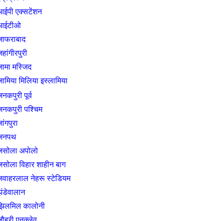
आईपी एक्सटेंशन
आईटीओ
जाफराबाद
हांगीरपुरी
जामा मस्जिद
जामिया मिलिया इस्लामिया
नकपुरी पूर्व
जनकपुरी पश्चिम
ांगपुरा
जनपथ
जसोला अपोलो
जसोला विहार शाहीन बाग
जवाहरलाल नेहरू स्टेडियम
झंडेवालान
झिलमिल कालोनी
जौहरी एनक्लेव