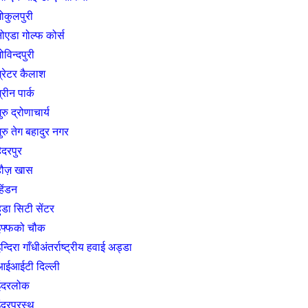
ोकुलपुरी
ोएडा गोल्फ कोर्स
ोविन्दपुरी
्रेटर कैलाश
्रीन पार्क
ुरु द्रोणाचार्य
ुरु तेग बहादुर नगर
ैदरपुर
हौज़ खास
हिंडन
ुडा सिटी सेंटर
इफ्फको चौक
न्दिरा गाँधीअंतर्राष्ट्रीय हवाई अड्डा
आईआईटी दिल्ली
इंदरलोक
ंद्रप्रस्थ