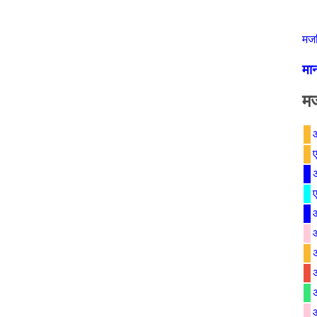
मजल
मा
मज
ए
ए
अ