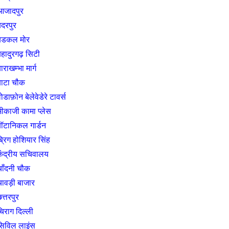
आजादपुर
बदरपुर
बडकल मोर
हादुरगढ़ सिटी
ाराखम्भा मार्ग
बाटा चौक
ोडाफ़ोन बेलेवेडेरे टावर्स
भीकाजी कामा प्लेस
बॉटानिकल गार्डन
्रिग होशियार सिंह
केंद्रीय सचिवालय
चाँदनी चौक
चावड़ी बाजार
त्तरपुर
िराग दिल्ली
सिविल लाइंस