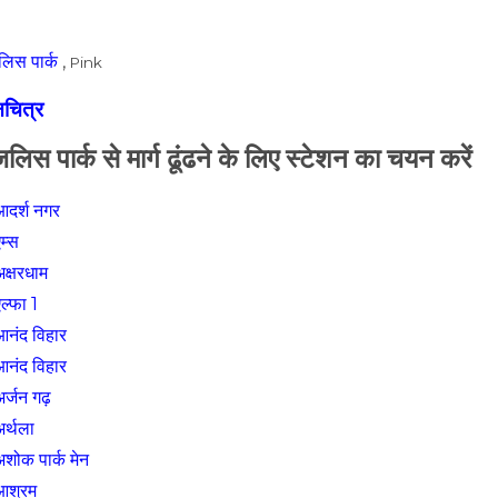
िस पार्क
,
Pink
नचित्र
लिस पार्क से मार्ग ढूंढने के लिए स्टेशन का चयन करें
आदर्श नगर
म्स
अक्षरधाम
ल्फा 1
आनंद विहार
आनंद विहार
र्जन गढ़
अर्थला
अशोक पार्क मेन
आश्रम