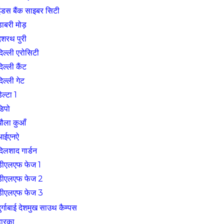
इंडस बैंक साइबर सिटी
ाबरी मोड़
दशरथ पुरी
िल्ली एरोसिटी
िल्ली कैंट
िल्ली गेट
ेल्टा 1
डिपो
धौला कुआँ
आईएनऐ
दिलशाद गार्डन
डीएलएफ फेज 1
डीएलएफ फेज 2
डीएलएफ फेज 3
ुर्गाबाई देशमुख साउथ कैम्पस
्वारका