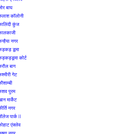
जोर बाघ
कैलाश कॉलोनी
ालिंदी कुंज
कालकाजी
न्हैया नगर
कड़कड़ डूमा
ड़कड़डूमा कोर्ट
करौल बाग
श्मीरी गेट
ौशाम्बी
केशव पुरम
ान मार्केट
ीर्ति नगर
ॉलेज पार्क II
ोहाट एंक्लेव
ृष्णा नगर