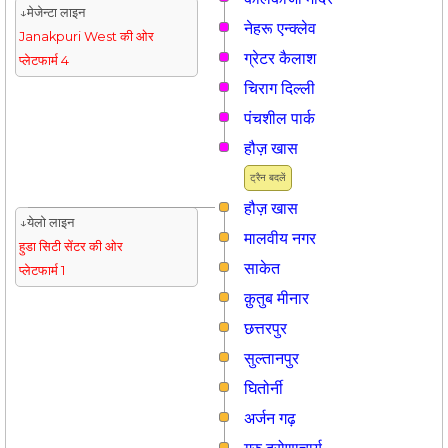
↓मेजेन्टा लाइन
नेहरू एन्क्लेव
Janakpuri West की ओर
ग्रेटर कैलाश
प्लेटफार्म 4
चिराग दिल्ली
पंचशील पार्क
हौज़ खास
ट्रैन बदलें
हौज़ खास
↓येलो लाइन
मालवीय नगर
हुडा सिटी सेंटर की ओर
साकेत
प्लेटफार्म 1
क़ुतुब मीनार
छत्तरपुर
सुल्तानपुर
घितोर्नी
अर्जन गढ़