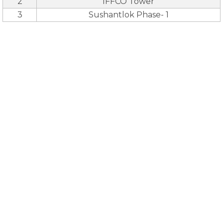
2
IFFCO Tower
3
Sushantlok Phase- 1