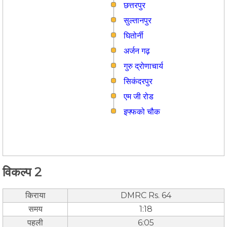
छत्तरपुर
सुल्तानपुर
घितोर्नी
अर्जन गढ़
गुरु द्रोणाचार्य
सिकंदरपुर
एम जी रोड
इफ्फको चौक
विकल्प 2
किराया
DMRC Rs. 64
समय
1:18
पहली
6:05