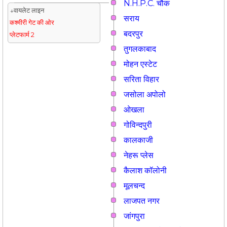
N.H.P.C. चौक
↓वायलेट लाइन
सराय
कश्मीरी गेट की ओर
बदरपुर
प्लेटफार्म 2
तुगलकाबाद
मोहन एस्टेट
सरिता विहार
जसोला अपोलो
ओखला
गोविन्दपुरी
कालकाजी
नेहरू प्लेस
कैलाश कॉलोनी
मूलचन्द
लाजपत नगर
जांगपुरा