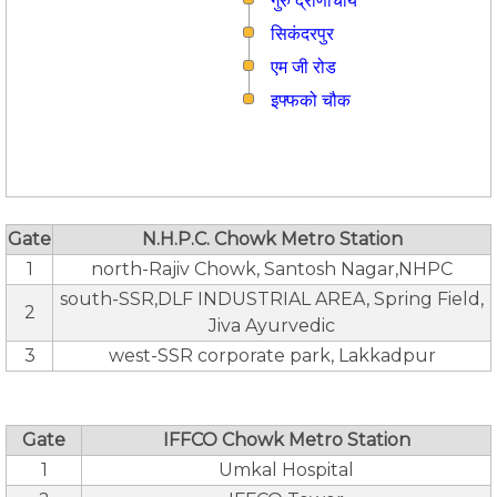
गुरु द्रोणाचार्य
सिकंदरपुर
एम जी रोड
इफ्फको चौक
Gate
N.H.P.C. Chowk Metro Station
1
north-Rajiv Chowk, Santosh Nagar,NHPC
south-SSR,DLF INDUSTRIAL AREA, Spring Field,
2
Jiva Ayurvedic
3
west-SSR corporate park, Lakkadpur
Gate
IFFCO Chowk Metro Station
1
Umkal Hospital