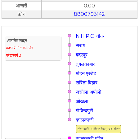
आख़री
0:00
फ़ोन
8800793142
N.H.P.C. चौक
↓वायलेट लाइन
सराय
कश्मीरी गेट की ओर
बदरपुर
प्लेटफार्म 2
तुगलकाबाद
मोहन एस्टेट
सरिता विहार
जसोला अपोलो
ओखला
गोविन्दपुरी
कालकाजी
ट्रैन बदलें, 10 मिनट पैदल, 300 मीटर
कालकाजी मंदिर