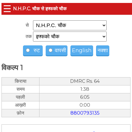
☰
N.H.P.C. चौक से इफ्फको चौक
से
तक
रुट
वापसी
English
नक्शा
विकल्प 1
किराया
DMRC Rs. 64
समय
1:38
पहली
6:05
आख़री
0:00
फ़ोन
8800793135