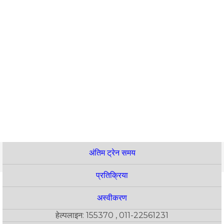
अंतिम ट्रेन समय
प्रतिक्रिया
अस्वीकरण
हेल्पलाइन: 155370 , 011-22561231