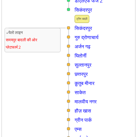
डीएलएफ फेज 2
सिकंदरपुर
ट्रैन बदलें
सिकंदरपुर
↓येलो लाइन
गुरु द्रोणाचार्य
समयपुर बादली की ओर
अर्जन गढ़
प्लेटफार्म 2
घितोर्नी
सुल्तानपुर
छत्तरपुर
क़ुतुब मीनार
साकेत
मालवीय नगर
हौज़ खास
ग्रीन पार्क
एम्स