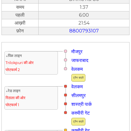
समय
1:37
पहली
6:00
आख़री
21:54
फ़ोन
8800793107
मौजपुर
↓पिंक लाइन
जाफराबाद
Trilokpuri की ओर
वेलकम
प्लेटफार्म 2
ट्रैन बदलें
वेलकम
↓रेड लाइन
सीलमपुर
रिठाला की ओर
शास्त्री पार्क
प्लेटफार्म 1
कश्मीरी गेट
ट्रैन बदलें
कश्मीरी गेट