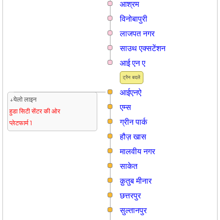
आश्रम
विनोबापुरी
लाजपत नगर
साउथ एक्सटेंशन
आई एन ए
ट्रैन बदलें
आईएनऐ
↓येलो लाइन
एम्स
हुडा सिटी सेंटर की ओर
ग्रीन पार्क
प्लेटफार्म 1
हौज़ खास
मालवीय नगर
साकेत
क़ुतुब मीनार
छत्तरपुर
सुल्तानपुर