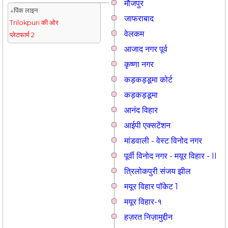
मौजपुर
↓पिंक लाइन
जाफराबाद
Trilokpuri की ओर
वेलकम
प्लेटफार्म 2
आजाद नगर पूर्व
कृष्णा नगर
कड़कड़डूमा कोर्ट
कड़कड़डूमा
आनंद विहार
आईपी एक्सटेंशन
मांडवाली - वेस्ट विनोद नगर
पूर्वी विनोद नगर - मयूर विहार - II
त्रिलोकपुरी संजय झील
मयूर विहार पॉकेट 1
मयूर विहार-१
हज़रत निज़ामुद्दीन