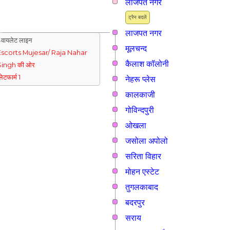
लाजपत नगर
ट्रैन बदलें
लाजपत नगर
वायलेट लाइन
मूलचन्द
Escorts Mujesar/ Raja Nahar
कैलाश कॉलोनी
Singh की ओर
्लेटफार्म 1
नेहरू प्लेस
कालकाजी
गोविन्दपुरी
ओखला
जसोला अपोलो
सरिता विहार
मोहन एस्टेट
तुगलकाबाद
बदरपुर
सराय