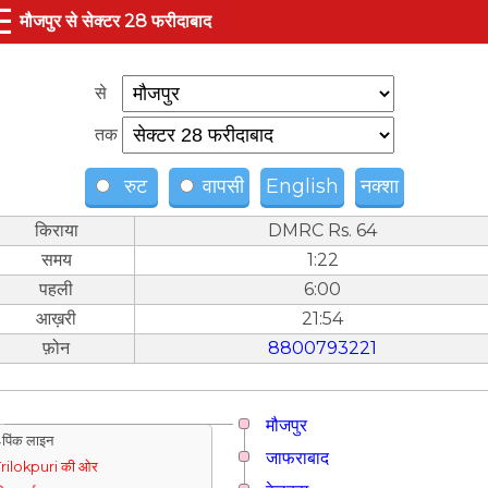
☰
मौजपुर से सेक्टर 28 फरीदाबाद
से
तक
रुट
वापसी
English
नक्शा
किराया
DMRC Rs. 64
समय
1:22
पहली
6:00
आख़री
21:54
फ़ोन
8800793221
मौजपुर
पिंक लाइन
जाफराबाद
rilokpuri की ओर