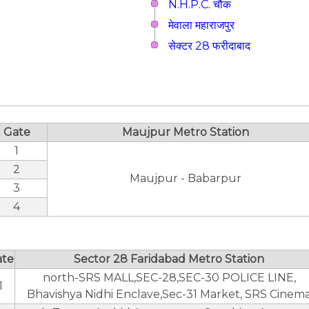
N.H.P.C. चौक
मेवाला महाराजपुर
सेक्टर 28 फरीदाबाद
Gate
Maujpur Metro Station
1
2
Maujpur - Babarpur
3
4
ate
Sector 28 Faridabad Metro Station
north-SRS MALL,SEC-28,SEC-30 POLICE LINE,
1
Bhavishya Nidhi Enclave,Sec-31 Market, SRS Cinem