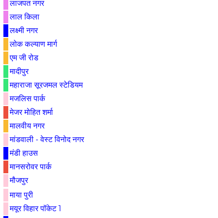
लाजपत नगर
लाल किला
लक्ष्मी नगर
लोक कल्याण मार्ग
एम जी रोड
मादीपुर
महाराजा सूरजमल स्टेडियम
मजलिस पार्क
मे‌‌जर मोहित शर्मा
मालवीय नगर
मांडवाली - वेस्ट विनोद नगर
मंडी हाउस
मानसरोवर पार्क
मौजपुर
माया पुरी
मयूर विहार पॉकेट 1