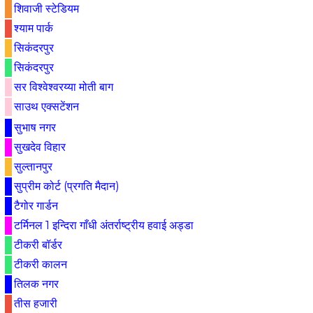
शिवाजी स्टेडियम
श्याम पार्क
सिकंदरपुर
सिकंदरपुर
सर विश्वेश्वरय्या मोती बाग
साउथ एक्सटेंशन
सुभाष नगर
सुखदेव विहार
सुल्तानपुर
सुप्रीम कोर्ट (प्रगति मैदान)
टैगोर गार्डन
टर्मिनल 1 इन्दिरा गाँधी अंतर्राष्ट्रीय हवाई अड्डा
टीकरी बॉर्डर
टीकरी कालन
तिलक नगर
तीस हजारी