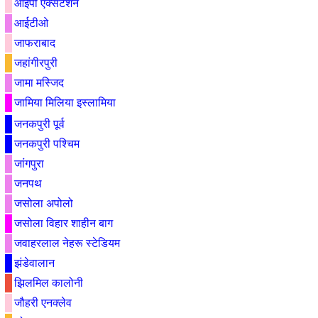
आईपी एक्सटेंशन
आईटीओ
जाफराबाद
जहांगीरपुरी
जामा मस्जिद
जामिया मिलिया इस्लामिया
जनकपुरी पूर्व
जनकपुरी पश्चिम
जांगपुरा
जनपथ
जसोला अपोलो
जसोला विहार शाहीन बाग
जवाहरलाल नेहरू स्टेडियम
झंडेवालान
झिलमिल कालोनी
जौहरी एनक्लेव