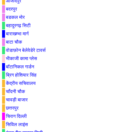
आजादपुर
बदरपुर
बडकल मोर
बहादुरगढ़ सिटी
बाराखम्भा मार्ग
बाटा चौक
वोडाफ़ोन बेलेवेडेरे टावर्स
भीकाजी कामा प्लेस
बॉटानिकल गार्डन
ब्रिग होशियार सिंह
केंद्रीय सचिवालय
चाँदनी चौक
चावड़ी बाजार
छत्तरपुर
चिराग दिल्ली
सिविल लाइंस