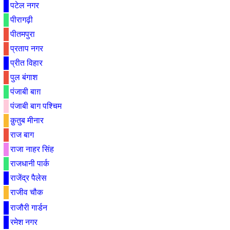
पटेल नगर
पीरागढ़ी
पीतमपुरा
प्रताप नगर
प्रीत विहार
पुल बंगाश
पंजाबी बाग़
पंजाबी बाग पश्चिम
क़ुतुब मीनार
राज बाग
राजा नाहर सिंह
राजधानी पार्क
राजेंद्र पैलेस
राजीव चौक
राजौरी गार्डन
रमेश नगर