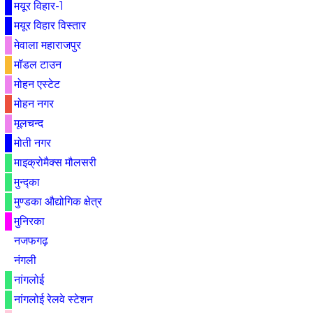
मयूर विहार-1
मयूर विहार विस्तार
मेवाला महाराजपुर
मॉडल टाउन
मोहन एस्टेट
मोहन नगर
मूलचन्द
मोती नगर
माइक्रोमैक्स मौलसरी
मुन्द्का
मुण्डका औद्योगिक क्षेत्र
मुनिरका
नजफगढ़
नंगली
नांगलोई
नांगलोई रेलवे स्टेशन