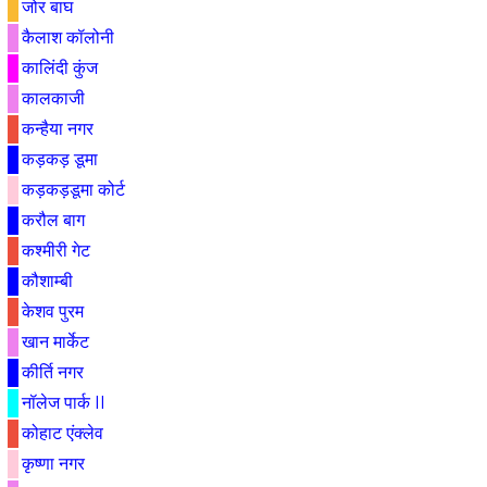
जोर बाघ
कैलाश कॉलोनी
कालिंदी कुंज
कालकाजी
कन्हैया नगर
कड़कड़ डूमा
कड़कड़डूमा कोर्ट
करौल बाग
कश्मीरी गेट
कौशाम्बी
केशव पुरम
खान मार्केट
कीर्ति नगर
नॉलेज पार्क II
कोहाट एंक्लेव
कृष्णा नगर