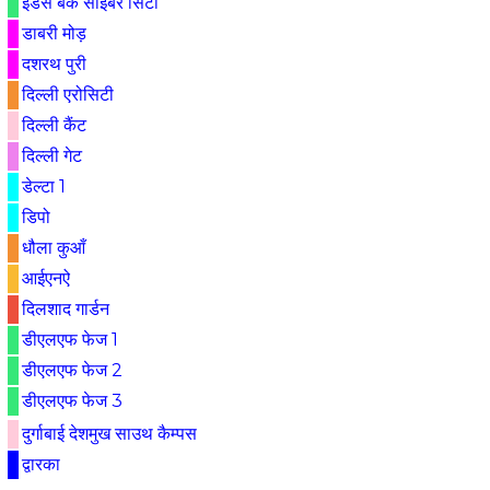
इंडस बैंक साइबर सिटी
डाबरी मोड़
दशरथ पुरी
दिल्ली एरोसिटी
दिल्ली कैंट
दिल्ली गेट
डेल्टा 1
डिपो
धौला कुआँ
आईएनऐ
दिलशाद गार्डन
डीएलएफ फेज 1
डीएलएफ फेज 2
डीएलएफ फेज 3
दुर्गाबाई देशमुख साउथ कैम्पस
द्वारका