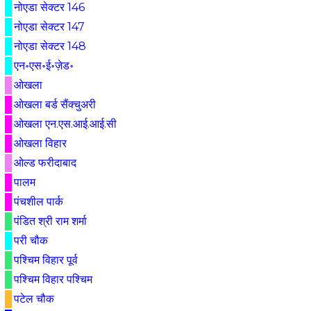
नोएडा सेक्टर 146
नोएडा सेक्टर 147
नोएडा सेक्टर 148
एन॰एस॰ई॰ज़ेड॰
ओखला
ओखला बर्ड सैंक्चुअरी
ओखला एन.एस.आई.आई.सी
ओखला विहार
ओल्ड फरीदाबाद
पालम
पंचशील पार्क
पंडित श्री राम शर्मा
परी चौक
पश्चिम विहार पूर्व
पश्चिम विहार पश्चिम
पटेल चौक