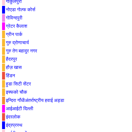
गोकुलपुरी
नोएडा गोल्फ कोर्स
गोविन्दपुरी
ग्रेटर कैलाश
ग्रीन पार्क
गुरु द्रोणाचार्य
गुरु तेग बहादुर नगर
हैदरपुर
हौज़ खास
हिंडन
हुडा सिटी सेंटर
इफ्फको चौक
इन्दिरा गाँधीअंतर्राष्ट्रीय हवाई अड्डा
आईआईटी दिल्ली
इंदरलोक
इंद्रप्रस्थ