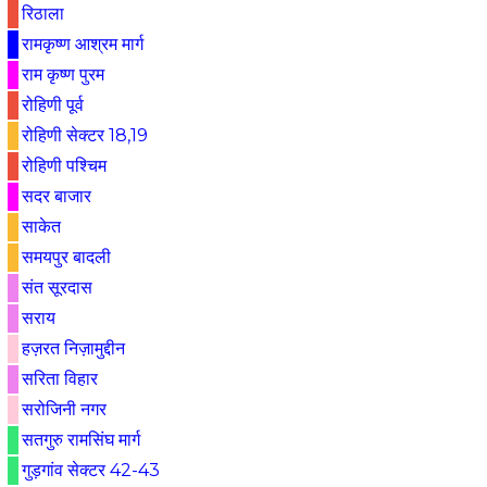
रिठाला
रामकृष्ण आश्रम मार्ग
राम कृष्ण पुरम
रोहिणी पूर्व
रोहिणी सेक्टर 18,19
रोहिणी पश्चिम
सदर बाजार
साकेत
समयपुर बादली
संत सूरदास
सराय
हज़रत निज़ामुद्दीन
सरिता विहार
सरोजिनी नगर
सतगुरु रामसिंघ मार्ग
गुड़गांव सेक्टर 42-43