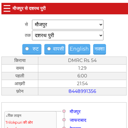
☰
मौजपुर से दशरथ पुरी
से
तक
रुट
वापसी
English
नक्शा
किराया
DMRC Rs. 54
समय
1:29
पहली
6:00
आख़री
21:54
फ़ोन
8448991356
मौजपुर
↓पिंक लाइन
जाफराबाद
Trilokpuri की ओर