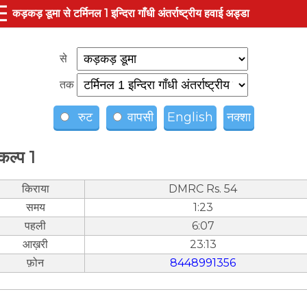
☰
कड़कड़ डूमा से टर्मिनल 1 इन्दिरा गाँधी अंतर्राष्ट्रीय हवाई अड्डा
से
तक
रुट
वापसी
English
नक्शा
कल्प 1
किराया
DMRC Rs. 54
समय
1:23
पहली
6:07
आख़री
23:13
फ़ोन
8448991356