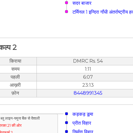
सदर बाजार
टर्मिनल 1 इन्दिरा गाँधी अंतर्राष्ट्रीय
कल्प 2
किराया
DMRC Rs. 54
समय
1:11
पहली
6:07
आख़री
23:13
फ़ोन
8448991345
कड़कड़ डूमा
ब्लू लाइन-यमुना बैंक से वैशाली
प्रीत विहार
्वारका 21 की ओर
निर्माण विहार
्लेटफार्म 2