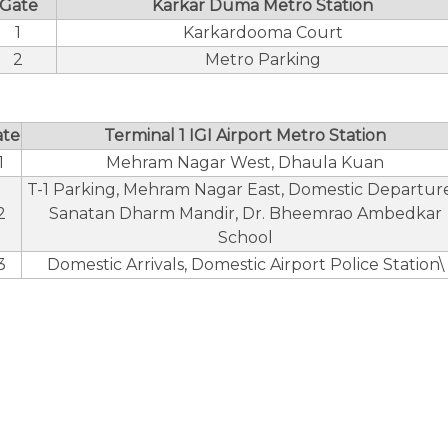
Gate
Karkar Duma Metro Station
1
Karkardooma Court
2
Metro Parking
ate
Terminal 1 IGI Airport Metro Station
1
Mehram Nagar West, Dhaula Kuan
T-1 Parking, Mehram Nagar East, Domestic Departure
2
Sanatan Dharm Mandir, Dr. Bheemrao Ambedkar
School
3
Domestic Arrivals, Domestic Airport Police Station\