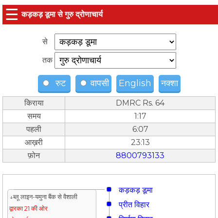
☰
कड़कड़ डूमा से गुरु द्रोणाचार्य
से
तक
रुट
वापसी
English
नक्शा
किराया
DMRC Rs. 64
समय
1:17
पहली
6:07
आख़री
23:13
फ़ोन
8800793133
कड़कड़ डूमा
↓ब्लू लाइन-यमुना बैंक से वैशाली
प्रीत विहार
द्वारका 21 की ओर