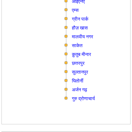
आईएनऐ
एम्स
ग्रीन पार्क
हौज़ खास
मालवीय नगर
साकेत
क़ुतुब मीनार
छत्तरपुर
सुल्तानपुर
घितोर्नी
अर्जन गढ़
गुरु द्रोणाचार्य