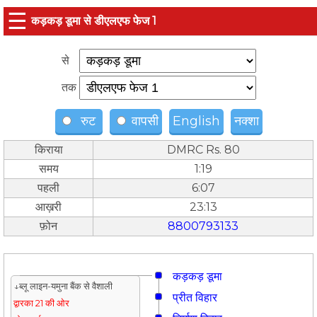
☰
कड़कड़ डूमा से डीएलएफ फेज 1
से
तक
रुट
वापसी
English
नक्शा
किराया
DMRC Rs. 80
समय
1:19
पहली
6:07
आख़री
23:13
फ़ोन
8800793133
कड़कड़ डूमा
↓ब्लू लाइन-यमुना बैंक से वैशाली
प्रीत विहार
द्वारका 21 की ओर