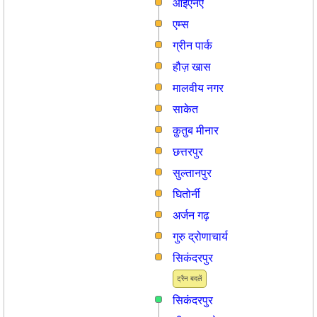
आईएनऐ
एम्स
ग्रीन पार्क
हौज़ खास
मालवीय नगर
साकेत
क़ुतुब मीनार
छत्तरपुर
सुल्तानपुर
घितोर्नी
अर्जन गढ़
गुरु द्रोणाचार्य
सिकंदरपुर
ट्रैन बदलें
सिकंदरपुर