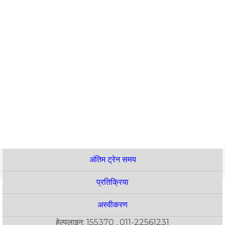
अंतिम ट्रेन समय
प्रतिक्रिया
अस्वीकरण
हेल्पलाइन: 155370 , 011-22561231