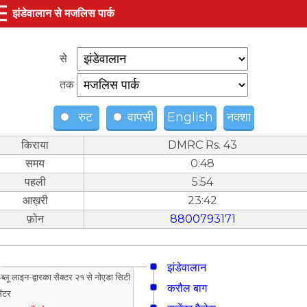
☰
झंडेवालान से मजलिस पार्क
से
तक
रुट
वापसी
English
नक्शा
किराया
DMRC Rs. 43
समय
0:48
पहली
5:54
आख़री
23:42
फ़ोन
8800793171
झंडेवालान
ब्लू लाइन-द्वारका सैक्टर २१ से नोएडा सिटी
करौल बाग
ेंटर