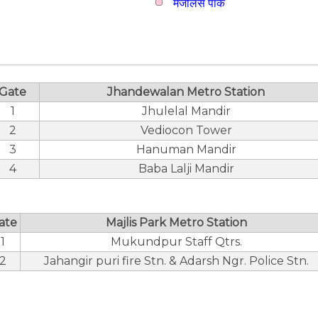
मजलिस पार्क
Gate
Jhandewalan Metro Station
1
Jhulelal Mandir
2
Vediocon Tower
3
Hanuman Mandir
4
Baba Lalji Mandir
ate
Majlis Park Metro Station
1
Mukundpur Staff Qtrs.
2
Jahangir puri fire Stn. & Adarsh Ngr. Police Stn.