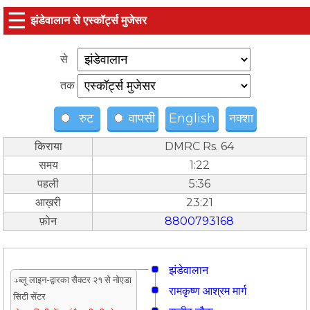
☰
झंडेवालान से एस्कॉर्ट्स मुजेसर
से
तक
रुट
वापसी
English
नक्शा
किराया
DMRC Rs. 64
समय
1:22
पहली
5:36
आख़री
23:21
फ़ोन
8800793168
झंडेवालान
↓ब्लू लाइन-द्वारका सैक्टर २१ से नोएडा
रामकृष्ण आश्रम मार्ग
सिटी सेंटर