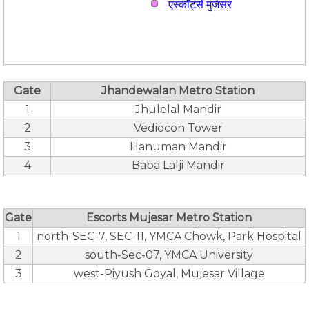
एस्कॉर्ट्स मुजेसर
Gate
Jhandewalan Metro Station
1
Jhulelal Mandir
2
Vediocon Tower
3
Hanuman Mandir
4
Baba Lalji Mandir
Gate
Escorts Mujesar Metro Station
1
north-SEC-7, SEC-11, YMCA Chowk, Park Hospital
2
south-Sec-07, YMCA University
3
west-Piyush Goyal, Mujesar Village