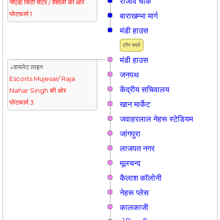
राजीव चौक
नोएडा सिटी सेंटर / वैशाली की ओर
प्लेटफार्म 1
बाराखम्भा मार्ग
मंडी हाउस
ट्रैन बदलें
मंडी हाउस
↓वायलेट लाइन
जनपथ
Escorts Mujesar/ Raja
केंद्रीय सचिवालय
Nahar Singh की ओर
प्लेटफार्म 3
खान मार्केट
जवाहरलाल नेहरू स्टेडियम
जांगपुरा
लाजपत नगर
मूलचन्द
कैलाश कॉलोनी
नेहरू प्लेस
कालकाजी