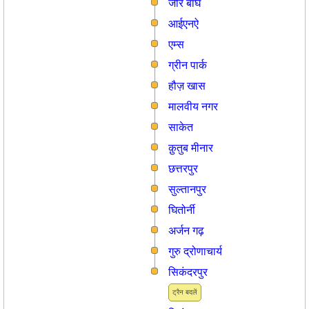
जोर बाघ
आईएनऐ
एम्स
ग्रीन पार्क
हौज़ खास
मालवीय नगर
साकेत
क़ुतुब मीनार
छत्तरपुर
सुल्तानपुर
घितोर्नी
अर्जन गढ़
गुरु द्रोणाचार्य
सिकंदरपुर
ट्रैन बदलें