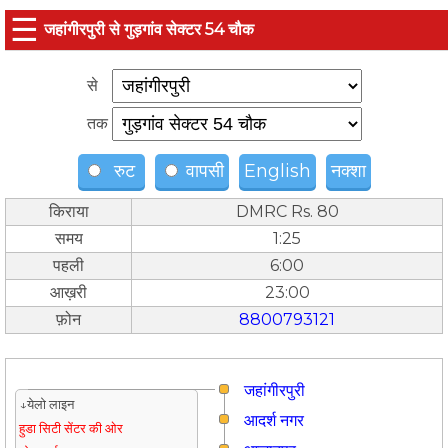
☰
जहांगीरपुरी से गुड़गांव सेक्टर 54 चौक
से
तक
रुट
वापसी
English
नक्शा
किराया
DMRC Rs. 80
समय
1:25
पहली
6:00
आख़री
23:00
फ़ोन
8800793121
जहांगीरपुरी
↓येलो लाइन
आदर्श नगर
हुडा सिटी सेंटर की ओर