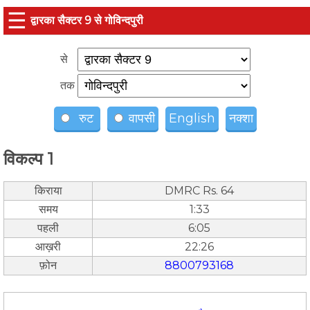
☰
द्वारका सैक्टर 9 से गोविन्दपुरी
से
तक
रुट
वापसी
English
नक्शा
विकल्प 1
किराया
DMRC Rs. 64
समय
1:33
पहली
6:05
आख़री
22:26
फ़ोन
8800793168