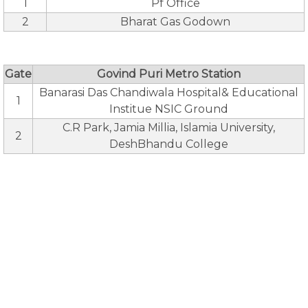
1
Pf Office
2
Bharat Gas Godown
Gate
Govind Puri Metro Station
Banarasi Das Chandiwala Hospital& Educational
1
Institue NSIC Ground
C.R Park, Jamia Millia, Islamia University,
2
DeshBhandu College