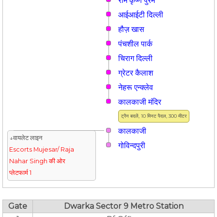
राम कृष्ण पुरम
आईआईटी दिल्ली
हौज़ खास
पंचशील पार्क
चिराग दिल्ली
ग्रेटर कैलाश
नेहरू एन्क्लेव
कालकाजी मंदिर
ट्रैन बदलें, 10 मिनट पैदल, 300 मीटर
कालकाजी
↓वायलेट लाइन
गोविन्दपुरी
Escorts Mujesar/ Raja
Nahar Singh की ओर
प्लेटफार्म 1
Gate
Dwarka Sector 9 Metro Station