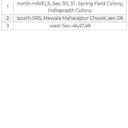
north-HAVELS, Sec-30, 31 , Spring Field Colony,
1
Indraprasth Colony.
2
south-SRS, Mewala Maharajpur Chowk, sec-28
3
west-Sec-46,47,48