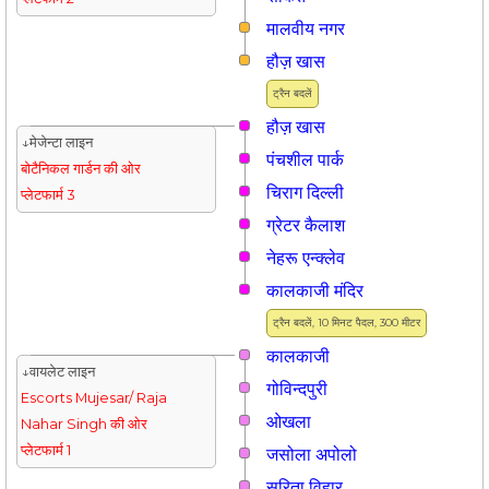
मालवीय नगर
हौज़ खास
ट्रैन बदलें
हौज़ खास
↓मेजेन्टा लाइन
पंचशील पार्क
बोटैनिकल गार्डन की ओर
चिराग दिल्ली
प्लेटफार्म 3
ग्रेटर कैलाश
नेहरू एन्क्लेव
कालकाजी मंदिर
ट्रैन बदलें, 10 मिनट पैदल, 300 मीटर
कालकाजी
↓वायलेट लाइन
गोविन्दपुरी
Escorts Mujesar/ Raja
ओखला
Nahar Singh की ओर
प्लेटफार्म 1
जसोला अपोलो
सरिता विहार