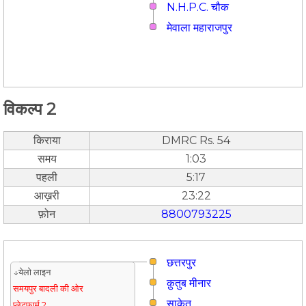
N.H.P.C. चौक
मेवाला महाराजपुर
विकल्प 2
किराया
DMRC Rs. 54
समय
1:03
पहली
5:17
आख़री
23:22
फ़ोन
8800793225
छत्तरपुर
↓येलो लाइन
क़ुतुब मीनार
समयपुर बादली की ओर
साकेत
प्लेटफार्म 2