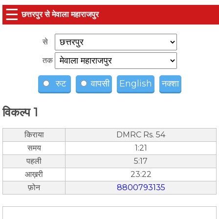
☰
छत्तरपुर से मेवाला महाराजपुर
से
तक
रुट
वापसी
English
नक्शा
विकल्प 1
किराया
DMRC Rs. 54
समय
1:21
पहली
5:17
आख़री
23:22
फ़ोन
8800793135