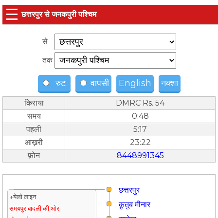
☰
छत्तरपुर से जनकपुरी पश्चिम
से
तक
रुट
वापसी
English
नक्शा
किराया
DMRC Rs. 54
समय
0:48
पहली
5:17
आख़री
23:22
फ़ोन
8448991345
छत्तरपुर
↓येलो लाइन
क़ुतुब मीनार
समयपुर बादली की ओर