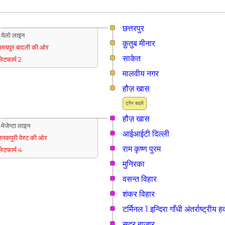
छत्तरपुर
येलो लाइन
क़ुतुब मीनार
मयपुर बादली की ओर
साकेत
्लेटफार्म 2
मालवीय नगर
हौज़ खास
ट्रैन बदलें
हौज़ खास
मेजेन्टा लाइन
आईआईटी दिल्ली
नकपुरी वेस्ट की ओर
राम कृष्ण पुरम
्लेटफार्म 4
मुनिरका
वसन्त विहार
शंकर विहार
टर्मिनल 1 इन्दिरा गाँधी अंतर्राष्ट्रीय
सदर बाजार