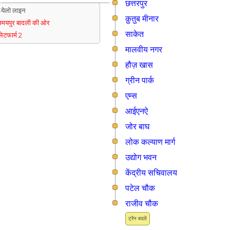
छत्तरपुर
येलो लाइन
क़ुतुब मीनार
मयपुर बादली की ओर
साकेत
्लेटफार्म 2
मालवीय नगर
हौज़ खास
ग्रीन पार्क
एम्स
आईएनऐ
जोर बाघ
लोक कल्याण मार्ग
उद्योग भवन
केंद्रीय सचिवालय
पटेल चौक
राजीव चौक
ट्रैन बदलें