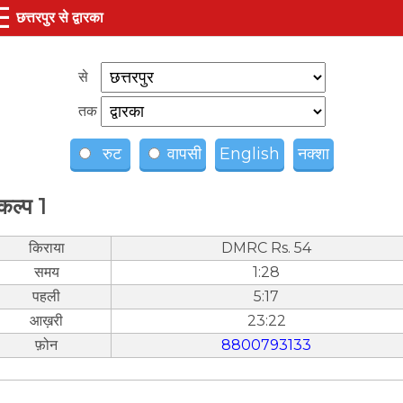
☰
छत्तरपुर से द्वारका
से
तक
रुट
वापसी
English
नक्शा
कल्प 1
किराया
DMRC Rs. 54
समय
1:28
पहली
5:17
आख़री
23:22
फ़ोन
8800793133