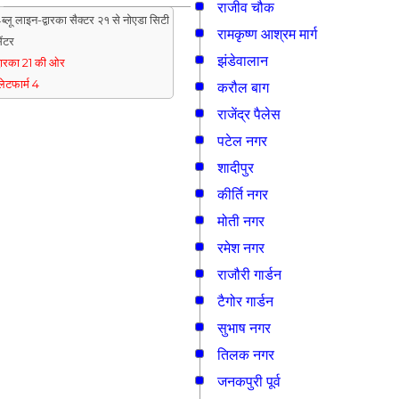
राजीव चौक
ब्लू लाइन-द्वारका सैक्टर २१ से नोएडा सिटी
रामकृष्ण आश्रम मार्ग
ेंटर
झंडेवालान
्वारका 21 की ओर
्लेटफार्म 4
करौल बाग
राजेंद्र पैलेस
पटेल नगर
शादीपुर
कीर्ति नगर
मोती नगर
रमेश नगर
राजौरी गार्डन
टैगोर गार्डन
सुभाष नगर
तिलक नगर
जनकपुरी पूर्व