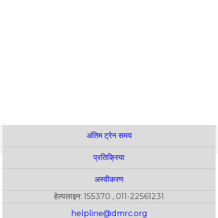
अंतिम ट्रेन समय
प्रतिक्रिया
अस्वीकरण
हेल्पलाइन: 155370 , 011-22561231
helpline@dmrc.org