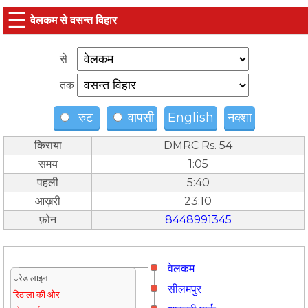
☰
वेलकम से वसन्त विहार
से
तक
रुट
वापसी
English
नक्शा
किराया
DMRC Rs. 54
समय
1:05
पहली
5:40
आख़री
23:10
फ़ोन
8448991345
वेलकम
↓रेड लाइन
सीलमपुर
रिठाला की ओर