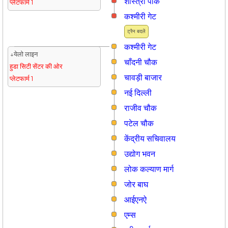
शास्त्री पार्क
प्लेटफार्म 1
कश्मीरी गेट
ट्रैन बदलें
कश्मीरी गेट
↓येलो लाइन
चाँदनी चौक
हुडा सिटी सेंटर की ओर
चावड़ी बाजार
प्लेटफार्म 1
नई दिल्ली
राजीव चौक
पटेल चौक
केंद्रीय सचिवालय
उद्योग भवन
लोक कल्याण मार्ग
जोर बाघ
आईएनऐ
एम्स