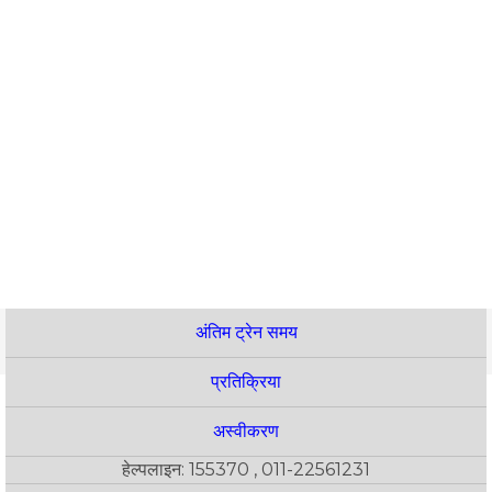
अंतिम ट्रेन समय
प्रतिक्रिया
अस्वीकरण
हेल्पलाइन: 155370 , 011-22561231