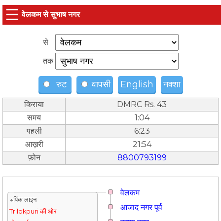
☰
वेलकम से सुभाष नगर
से
तक
रुट
वापसी
English
नक्शा
किराया
DMRC Rs. 43
समय
1:04
पहली
6:23
आख़री
21:54
फ़ोन
8800793199
वेलकम
↓पिंक लाइन
आजाद नगर पूर्व
Trilokpuri की ओर