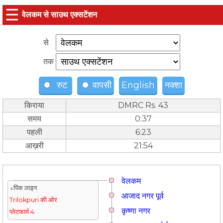
☰
वेलकम से साउथ एक्सटेंशन
से
तक
रुट
वापसी
English
नक्शा
किराया
DMRC Rs. 43
समय
0:37
पहली
6:23
आख़री
21:54
वेलकम
↓पिंक लाइन
आजाद नगर पूर्व
Trilokpuri की ओर
कृष्णा नगर
प्लेटफार्म 4