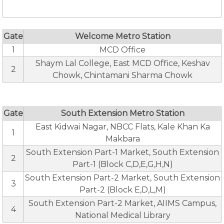
Gate
Welcome Metro Station
1
MCD Office
Shaym Lal College, East MCD Office, Keshav
2
Chowk, Chintamani Sharma Chowk
Gate
South Extension Metro Station
East Kidwai Nagar, NBCC Flats, Kale Khan Ka
1
Makbara
South Extension Part-1 Market, South Extension
2
Part-1 (Block C,D,E,G,H,N)
South Extension Part-2 Market, South Extension
3
Part-2 (Block E,D,L,M)
South Extension Part-2 Market, AIIMS Campus,
4
National Medical Library