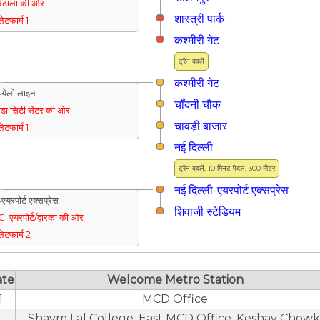
िठाला की ओर
शास्त्री पार्क
्लेटफार्म 1
कश्मीरी गेट
ट्रैन बदलें
कश्मीरी गेट
येलो लाइन
चाँदनी चौक
ुडा सिटी सेंटर की ओर
चावड़ी बाजार
्लेटफार्म 1
नई दिल्ली
ट्रैन बदलें, 10 मिनट पैदल, 300 मीटर
नई दिल्ली-एयरपोर्ट एक्सप्रेस
एयरपोर्ट एक्सप्रेस
शिवाजी स्टेडियम
GI एयरपोर्ट/द्वारका की ओर
्लेटफार्म 2
ate
Welcome Metro Station
1
MCD Office
Shaym Lal College, East MCD Office, Keshav Chowk