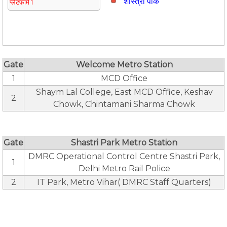
शास्त्री पार्क
प्लेटफार्म 1
Gate
Welcome Metro Station
1
MCD Office
Shaym Lal College, East MCD Office, Keshav
2
Chowk, Chintamani Sharma Chowk
Gate
Shastri Park Metro Station
DMRC Operational Control Centre Shastri Park,
1
Delhi Metro Rail Police
2
IT Park, Metro Vihar( DMRC Staff Quarters)