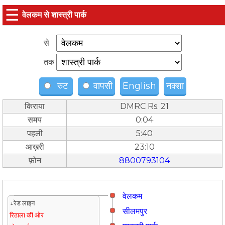
☰
वेलकम से शास्त्री पार्क
से
तक
रुट
वापसी
English
नक्शा
किराया
DMRC Rs. 21
समय
0:04
पहली
5:40
आख़री
23:10
फ़ोन
8800793104
वेलकम
↓रेड लाइन
सीलमपुर
रिठाला की ओर