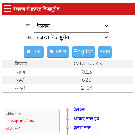
☰
वेलकम से हज़रत निज़ामुद्दीन
से
तक
रुट
वापसी
English
नक्शा
किराया
DMRC Rs. 43
समय
0:23
पहली
6:23
आख़री
21:54
वेलकम
↓पिंक लाइन
आजाद नगर पूर्व
Trilokpuri की ओर
कृष्णा नगर
प्लेटफार्म 4