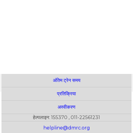
अंतिम ट्रेन समय
प्रतिक्रिया
अस्वीकरण
हेल्पलाइन: 155370 , 011-22561231
helpline@dmrc.org