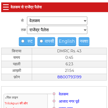
☰
वेलकम से राजेंद्र पैलेस
से
तक
रुट
वापसी
English
नक्शा
किराया
DMRC Rs. 43
समय
0:45
पहली
6:23
आख़री
21:54
फ़ोन
8800793199
वेलकम
↓पिंक लाइन
आजाद नगर पूर्व
Trilokpuri की ओर