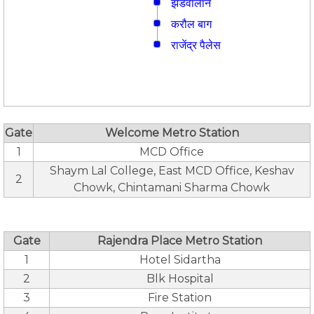
झंडेवालान
करौल बाग
राजेंद्र पैलेस
Gate
Welcome Metro Station
1
MCD Office
Shaym Lal College, East MCD Office, Keshav
2
Chowk, Chintamani Sharma Chowk
Gate
Rajendra Place Metro Station
1
Hotel Sidartha
2
Blk Hospital
3
Fire Station