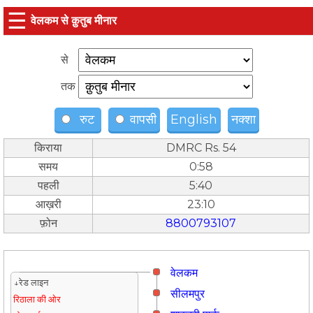
☰
वेलकम से क़ुतुब मीनार
से
तक
रुट
वापसी
English
नक्शा
किराया
DMRC Rs. 54
समय
0:58
पहली
5:40
आख़री
23:10
फ़ोन
8800793107
वेलकम
↓रेड लाइन
सीलमपुर
रिठाला की ओर