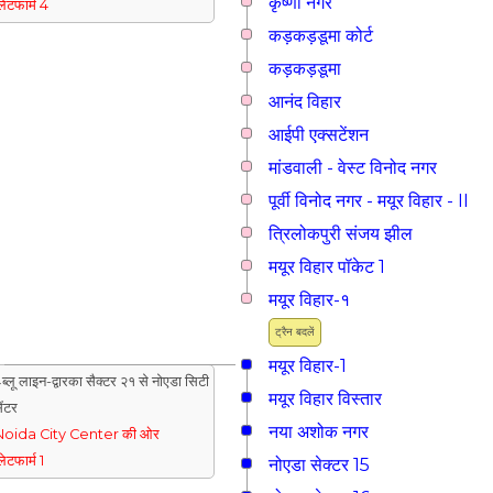
कृष्णा नगर
्लेटफार्म 4
कड़कड़डूमा कोर्ट
कड़कड़डूमा
आनंद विहार
आईपी एक्सटेंशन
मांडवाली - वेस्ट विनोद नगर
पूर्वी विनोद नगर - मयूर विहार - II
त्रिलोकपुरी संजय झील
मयूर विहार पॉकेट 1
मयूर विहार-१
ट्रैन बदलें
मयूर विहार-1
ब्लू लाइन-द्वारका सैक्टर २१ से नोएडा सिटी
मयूर विहार विस्तार
ेंटर
नया अशोक नगर
Noida City Center की ओर
्लेटफार्म 1
नोएडा सेक्टर 15