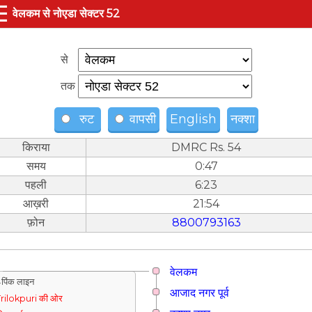
☰
वेलकम से नोएडा सेक्टर 52
से
तक
रुट
वापसी
English
नक्शा
किराया
DMRC Rs. 54
समय
0:47
पहली
6:23
आख़री
21:54
फ़ोन
8800793163
वेलकम
पिंक लाइन
आजाद नगर पूर्व
rilokpuri की ओर