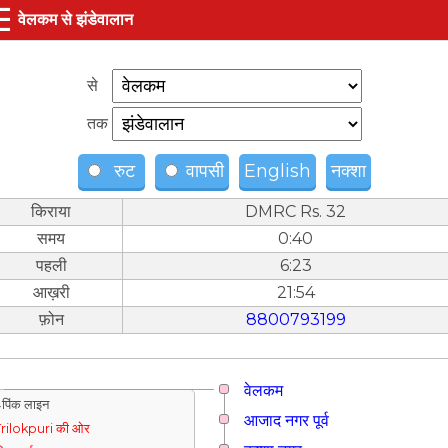
☰
वेलकम से झंडेवालान
से
तक
रुट
वापसी
English
नक्शा
किराया
DMRC Rs. 32
समय
0:40
पहली
6:23
आख़री
21:54
फ़ोन
8800793199
वेलकम
पिंक लाइन
आजाद नगर पूर्व
rilokpuri की ओर