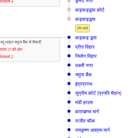
कृष्णा नगर
्लेटफार्म 4
कड़कड़डूमा कोर्ट
कड़कड़डूमा
ट्रैन बदलें
कड़कड़ डूमा
ब्लू लाइन-यमुना बैंक से वैशाली
प्रीत विहार
्वारका 21 की ओर
निर्माण विहार
्लेटफार्म 2
लक्ष्मी नगर
यमुना बैंक
इंद्रप्रस्थ
सुप्रीम कोर्ट (प्रगति मैदान)
मंडी हाउस
बाराखम्भा मार्ग
राजीव चौक
रामकृष्ण आश्रम मार्ग