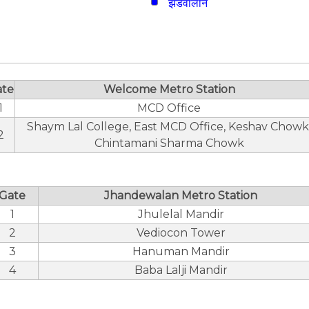
झंडेवालान
ate
Welcome Metro Station
1
MCD Office
Shaym Lal College, East MCD Office, Keshav Chowk
2
Chintamani Sharma Chowk
Gate
Jhandewalan Metro Station
1
Jhulelal Mandir
2
Vediocon Tower
3
Hanuman Mandir
4
Baba Lalji Mandir