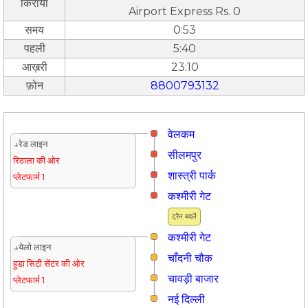
किराया
Airport Express Rs. 0
समय
0:53
पहली
5:40
आख़री
23:10
फ़ोन
8800793132
वेलकम
↓रेड लाइन
सीलमपुर
रिठाला की ओर
शास्त्री पार्क
प्लेटफार्म 1
कश्मीरी गेट
ट्रैन बदलें
कश्मीरी गेट
↓येलो लाइन
चाँदनी चौक
हुडा सिटी सेंटर की ओर
चावड़ी बाजार
प्लेटफार्म 1
नई दिल्ली