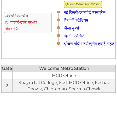
ट्रैन बदलें, 10 मिनट पैदल, 300 मीटर
नई दिल्ली-एयरपोर्ट एक्सप्रेस
↓एयरपोर्ट एक्सप्रेस
शिवाजी स्टेडियम
IGI एयरपोर्ट/द्वारका की ओर
धौला कुआँ
प्लेटफार्म 2
दिल्ली एरोसिटी
इन्दिरा गाँधीअंतर्राष्ट्रीय हवाई अड्डा
Gate
Welcome Metro Station
1
MCD Office
Shaym Lal College, East MCD Office, Keshav
2
Chowk, Chintamani Sharma Chowk