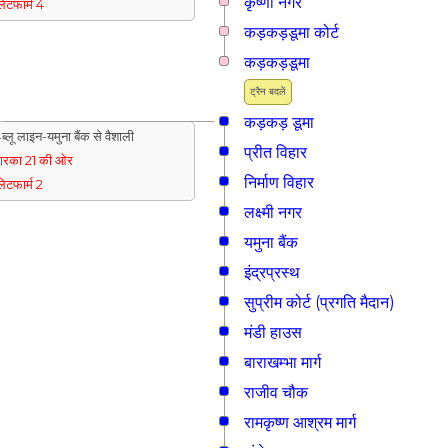
कृष्णा नगर
्लेटफार्म 4
कड़कड़डूमा कोर्ट
कड़कड़डूमा
ट्रैन बदलें
कड़कड़ डूमा
ब्लू लाइन-यमुना बैंक से वैशाली
प्रीत विहार
्वारका 21 की ओर
निर्माण विहार
्लेटफार्म 2
लक्ष्मी नगर
यमुना बैंक
इंद्रप्रस्थ
सुप्रीम कोर्ट (प्रगति मैदान)
मंडी हाउस
बाराखम्भा मार्ग
राजीव चौक
रामकृष्ण आश्रम मार्ग