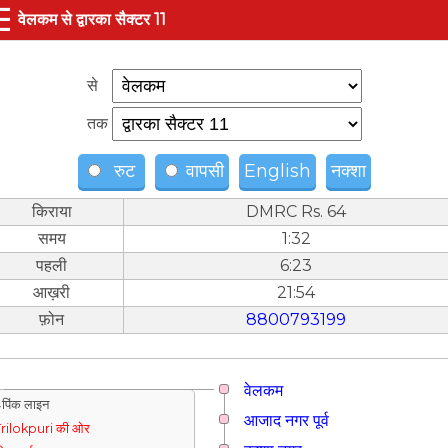
☰
वेलकम से द्वारका सैक्टर 11
से
तक
रुट
वापसी
English
नक्शा
किराया
DMRC Rs. 64
समय
1:32
पहली
6:23
आख़री
21:54
फ़ोन
8800793199
वेलकम
पिंक लाइन
आजाद नगर पूर्व
rilokpuri की ओर