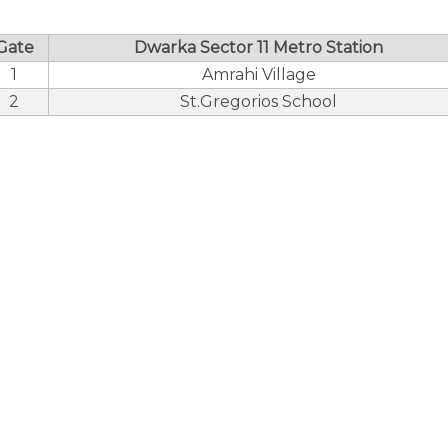
Gate
Dwarka Sector 11 Metro Station
1
Amrahi Village
2
St.Gregorios School