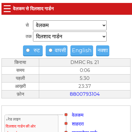
☰
वेलकम से दिलशाद गार्डन
से
तक
रुट
वापसी
English
नक्शा
किराया
DMRC Rs. 21
समय
0:06
पहली
5:30
आख़री
23:37
फ़ोन
8800793104
वेलकम
↓रेड लाइन
शाहदरा
दिलशाद गार्डन की ओर