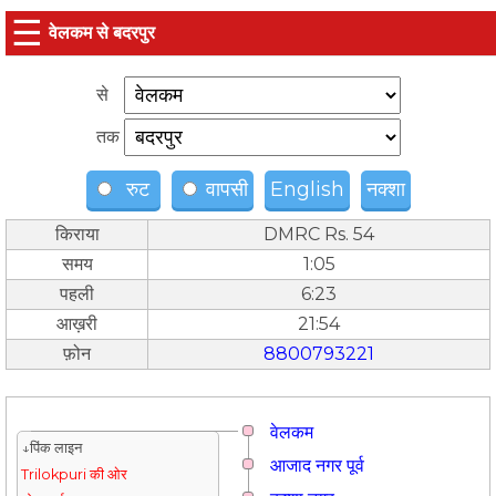
☰
वेलकम से बदरपुर
से
तक
रुट
वापसी
English
नक्शा
किराया
DMRC Rs. 54
समय
1:05
पहली
6:23
आख़री
21:54
फ़ोन
8800793221
वेलकम
↓पिंक लाइन
आजाद नगर पूर्व
Trilokpuri की ओर