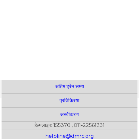
अंतिम ट्रेन समय
प्रतिक्रिया
अस्वीकरण
हेल्पलाइन: 155370 , 011-22561231
helpline@dmrc.org