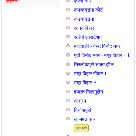
कृष्णा नगर
प्लेटफार्म 4
कड़कड़डूमा कोर्ट
कड़कड़डूमा
आनंद विहार
आईपी एक्सटेंशन
मांडवाली - वेस्ट विनोद नगर
पूर्वी विनोद नगर - मयूर विहार - II
त्रिलोकपुरी संजय झील
मयूर विहार पॉकेट 1
मयूर विहार-१
हज़रत निज़ामुद्दीन
आश्रम
विनोबापुरी
लाजपत नगर
ट्रैन बदलें