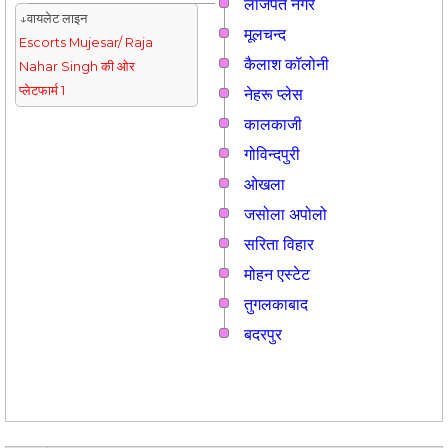
लाजपत नगर
↓वायलेट लाइन
मूलचन्द
Escorts Mujesar/ Raja
कैलाश कॉलोनी
Nahar Singh की ओर
प्लेटफार्म 1
नेहरू प्लेस
कालकाजी
गोविन्दपुरी
ओखला
जसोला अपोलो
सरिता विहार
मोहन एस्टेट
तुगलकाबाद
बदरपुर