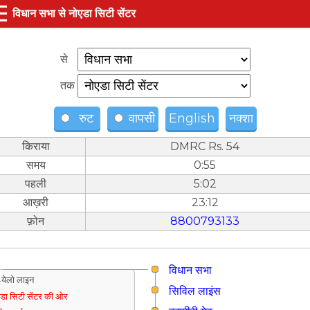
☰
विधान सभा से नोएडा सिटी सेंटर
से
तक
रुट
वापसी
English
नक्शा
किराया
DMRC Rs. 54
समय
0:55
पहली
5:02
आख़री
23:12
फ़ोन
8800793133
विधान सभा
येलो लाइन
सिविल लाइंस
ुडा सिटी सेंटर की ओर