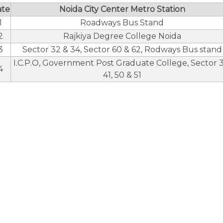
ate
Noida City Center Metro Station
1
Roadways Bus Stand
2
Rajkiya Degree College Noida
3
Sector 32 & 34, Sector 60 & 62, Rodways Bus stand
I.C.P.O, Government Post Graduate College, Sector 3
4
41, 50 & 51