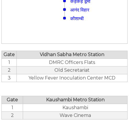
कड़कड़ डूमा
आनंद विहार
कौशाम्बी
Gate
Vidhan Sabha Metro Station
1
DMRC Officers Flats
2
Old Secretariat
3
Yellow Fever Inoculation Center MCD
Gate
Kaushambi Metro Station
1
Kaushambi
2
Wave Cinema