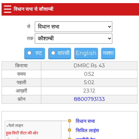
☰
विधान सभा से कौशाम्बी
से
तक
रुट
वापसी
English
नक्शा
किराया
DMRC Rs. 43
समय
0:52
पहली
5:02
आख़री
23:12
फ़ोन
8800793133
विधान सभा
↓येलो लाइन
सिविल लाइंस
हुडा सिटी सेंटर की ओर