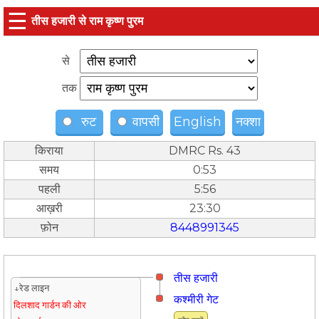
☰
तीस हजारी से राम कृष्ण पुरम
से
तक
रुट
वापसी
English
नक्शा
किराया
DMRC Rs. 43
समय
0:53
पहली
5:56
आख़री
23:30
फ़ोन
8448991345
तीस हजारी
↓रेड लाइन
कश्मीरी गेट
दिलशाद गार्डन की ओर