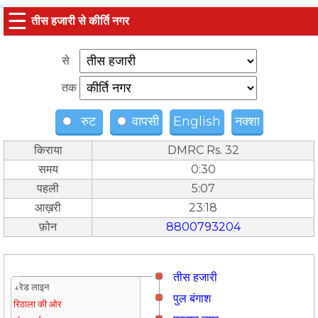
☰
तीस हजारी से कीर्ति नगर
से
तक
रुट
वापसी
English
नक्शा
किराया
DMRC Rs. 32
समय
0:30
पहली
5:07
आख़री
23:18
फ़ोन
8800793204
तीस हजारी
↓रेड लाइन
पुल बंगाश
रिठाला की ओर