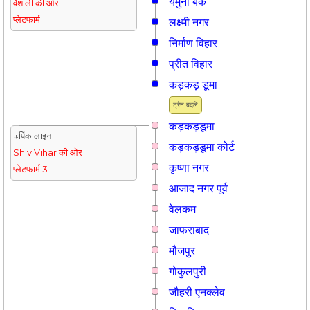
यमुना बैंक
वैशाली की ओर
प्लेटफार्म 1
लक्ष्मी नगर
निर्माण विहार
प्रीत विहार
कड़कड़ डूमा
ट्रैन बदलें
कड़कड़डूमा
↓पिंक लाइन
कड़कड़डूमा कोर्ट
Shiv Vihar की ओर
कृष्णा नगर
प्लेटफार्म 3
आजाद नगर पूर्व
वेलकम
जाफराबाद
मौजपुर
गोकुलपुरी
जौहरी एनक्लेव