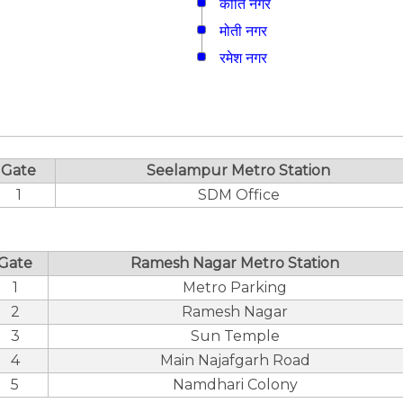
कीर्ति नगर
मोती नगर
रमेश नगर
Gate
Seelampur Metro Station
1
SDM Office
Gate
Ramesh Nagar Metro Station
1
Metro Parking
2
Ramesh Nagar
3
Sun Temple
4
Main Najafgarh Road
5
Namdhari Colony