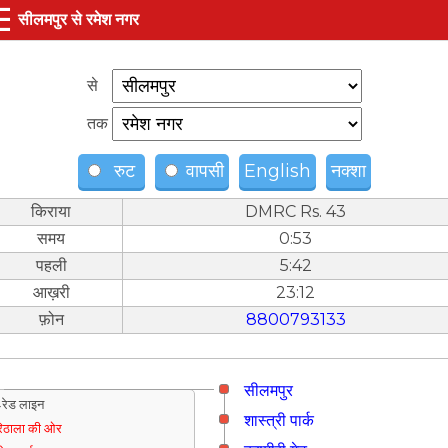
☰
सीलमपुर से रमेश नगर
से
तक
रुट
वापसी
English
नक्शा
किराया
DMRC Rs. 43
समय
0:53
पहली
5:42
आख़री
23:12
फ़ोन
8800793133
सीलमपुर
रेड लाइन
शास्त्री पार्क
िठाला की ओर