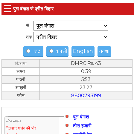
☰
पुल बंगाश से प्रीत विहार
से
तक
रुट
वापसी
English
नक्शा
किराया
DMRC Rs. 43
समय
0:39
पहली
5:53
आख़री
23:27
फ़ोन
8800793199
पुल बंगाश
↓रेड लाइन
तीस हजारी
दिलशाद गार्डन की ओर