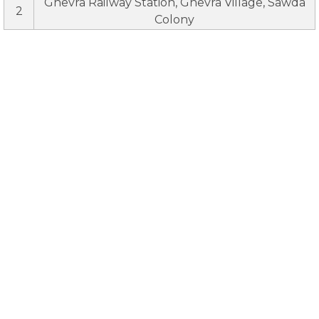
Ghevra Railway Station, Ghevra Village, Sawda
2
Colony