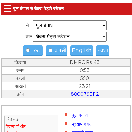
☰
पुल बंगाश से घेवरा मेट्रो स्टेशन
से
तक
रुट
वापसी
English
नक्शा
किराया
DMRC Rs. 43
समय
0:53
पहली
5:10
आख़री
23:21
फ़ोन
8800793112
पुल बंगाश
↓रेड लाइन
प्रताप नगर
रिठाला की ओर