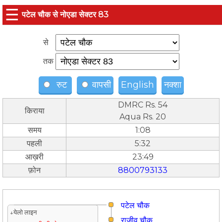
☰
पटेल चौक से नोएडा सेक्टर 83
से
तक
रुट
वापसी
English
नक्शा
DMRC Rs. 54
किराया
Aqua Rs. 20
समय
1:08
पहली
5:32
आख़री
23:49
फ़ोन
8800793133
पटेल चौक
↓येलो लाइन
राजीव चौक