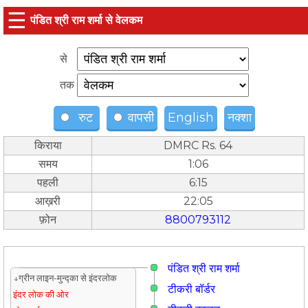
☰
पंडित श्री राम शर्मा से वेलकम
से
तक
रुट
वापसी
English
नक्शा
किराया
DMRC Rs. 64
समय
1:06
पहली
6:15
आख़री
22:05
फ़ोन
8800793112
पंडित श्री राम शर्मा
↓ग्रीन लाइन-मुन्द्का से इंदरलोक
टीकरी बॉर्डर
इंदर लोक की ओर