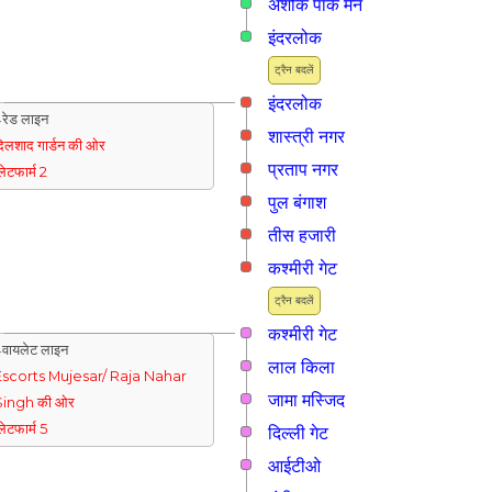
अशोक पार्क मेन
इंदरलोक
ट्रैन बदलें
इंदरलोक
रेड लाइन
शास्त्री नगर
िलशाद गार्डन की ओर
प्रताप नगर
्लेटफार्म 2
पुल बंगाश
तीस हजारी
कश्मीरी गेट
ट्रैन बदलें
कश्मीरी गेट
वायलेट लाइन
लाल किला
Escorts Mujesar/ Raja Nahar
जामा मस्जिद
Singh की ओर
्लेटफार्म 5
दिल्ली गेट
आईटीओ