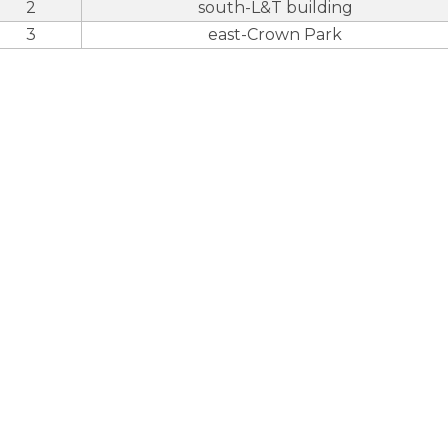
2
south-L&T building
3
east-Crown Park