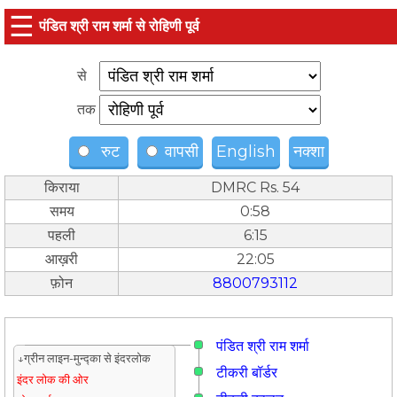
☰
पंडित श्री राम शर्मा से रोहिणी पूर्व
से
तक
रुट
वापसी
English
नक्शा
किराया
DMRC Rs. 54
समय
0:58
पहली
6:15
आख़री
22:05
फ़ोन
8800793112
पंडित श्री राम शर्मा
↓ग्रीन लाइन-मुन्द्का से इंदरलोक
टीकरी बॉर्डर
इंदर लोक की ओर