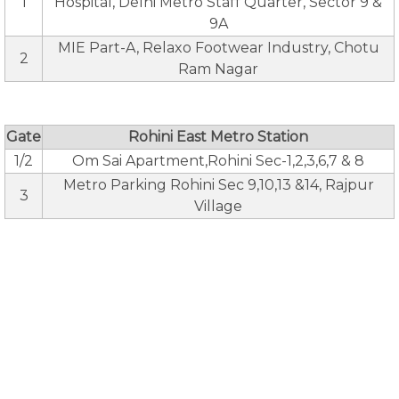
1
Hospital, Delhi Metro Staff Quarter, Sector 9 &
9A
MIE Part-A, Relaxo Footwear Industry, Chotu
2
Ram Nagar
Gate
Rohini East Metro Station
1/2
Om Sai Apartment,Rohini Sec-1,2,3,6,7 & 8
Metro Parking Rohini Sec 9,10,13 &14, Rajpur
3
Village