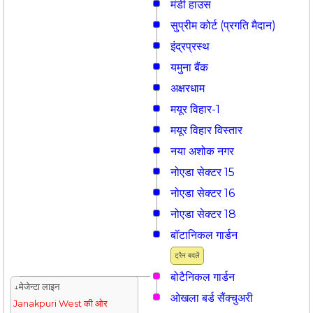
मंडी हाउस
सुप्रीम कोर्ट (प्रगति मैदान)
इंद्रप्रस्थ
यमुना बैंक
अक्षरधाम
मयूर विहार-1
मयूर विहार विस्तार
नया अशोक नगर
नोएडा सेक्टर 15
नोएडा सेक्टर 16
नोएडा सेक्टर 18
बॉटानिकल गार्डन
ट्रैन बदलें
बोटैनिकल गार्डन
↓मेजेन्टा लाइन
ओखला बर्ड सैंक्चुअरी
Janakpuri West की ओर