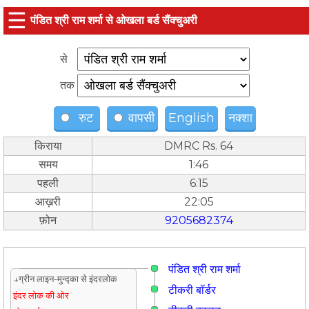
☰
पंडित श्री राम शर्मा से ओखला बर्ड सैंक्चुअरी
से
तक
रुट
वापसी
English
नक्शा
किराया
DMRC Rs. 64
समय
1:46
पहली
6:15
आख़री
22:05
फ़ोन
9205682374
पंडित श्री राम शर्मा
↓ग्रीन लाइन-मुन्द्का से इंदरलोक
टीकरी बॉर्डर
इंदर लोक की ओर